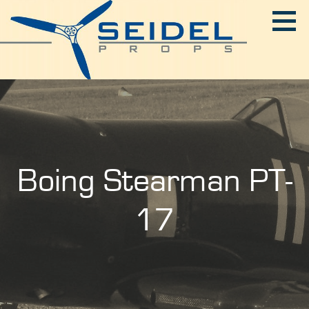
Zum
Inhalt
springen
SEIDEL-PROPS
Boing Stearman PT-
17