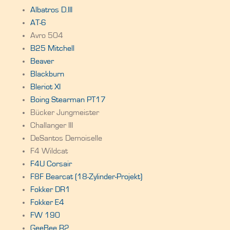
Albatros D.III
AT-6
Avro 504
B25 Mitchell
Beaver
Blackburn
Bleriot XI
Boing Stearman PT17
Bücker Jungmeister
Challanger III
DeSantos Demoiselle
F4 Wildcat
F4U Corsair
F8F Bearcat (18-Zylinder-Projekt)
Fokker DR1
Fokker E4
FW 190
GeeBee R2