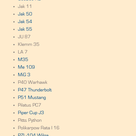
Jak 11
Jak 50
Jak 54
Jak 55
JU 87
Klemm 35
LA 7
M35
Me 109
MiG 3
P40 Warhawk
P47 Thunderbolt
P51 Mustang
Pilatus PC7
Piper Cup J3
Pitts Python
Polikarpow Rata I 16
PZL-104 Wilga